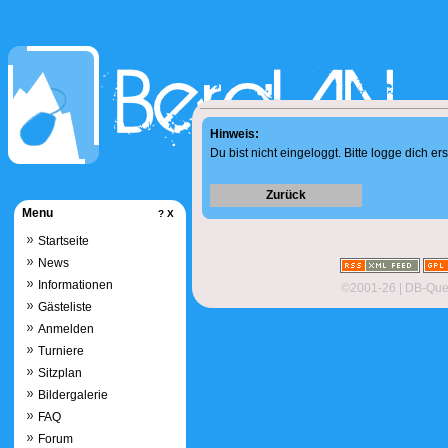
Hinweis:
Du bist nicht eingeloggt. Bitte logge dich ers
Zurück
Menu
?
X
Startseite
News
Informationen
©2001-26
| DB-Quer
Gästeliste
Anmelden
Turniere
Sitzplan
Bildergalerie
FAQ
Forum