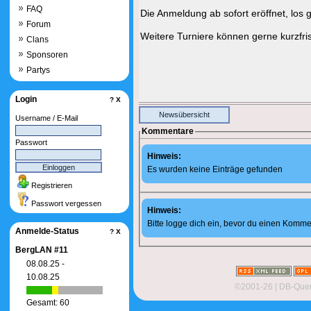
FAQ
Die Anmeldung ab sofort eröffnet, los 
Forum
Weitere Turniere können gerne kurzfri
Clans
Sponsoren
Partys
Login
?
X
Newsübersicht
Username / E-Mail
Kommentare
Passwort
Hinweis:
Es wurden keine Einträge gefunden
Registrieren
Passwort vergessen
Hinweis:
Bitte logge dich ein, bevor du einen Komme
Anmelde-Status
?
X
BergLAN #11
08.08.25 -
10.08.25
©2001-26
| DB-Quer
Gesamt: 60