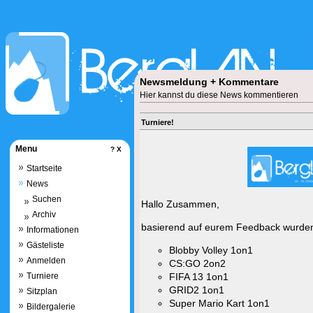
Newsmeldung + Kommentare
Hier kannst du diese News kommentieren
Turniere!
Menu
?
X
Startseite
News
Suchen
Hallo Zusammen,
Archiv
basierend auf eurem Feedback wurden 
Informationen
Gästeliste
Blobby Volley 1on1
Anmelden
CS:GO 2on2
Turniere
FIFA 13 1on1
GRID2 1on1
Sitzplan
Super Mario Kart 1on1
Bildergalerie