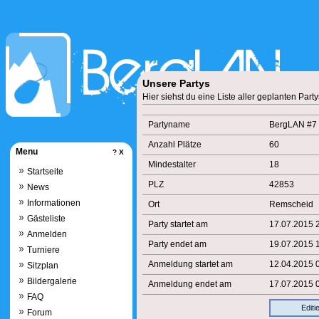
Unsere Partys
Hier siehst du eine Liste aller geplanten Party
Partyname
BergLAN #7
Anzahl Plätze
60
Menu
?
X
Mindestalter
18
Startseite
PLZ
42853
News
Informationen
Ort
Remscheid
Gästeliste
Party startet am
17.07.2015 
Anmelden
Party endet am
19.07.2015 
Turniere
Anmeldung startet am
12.04.2015 
Sitzplan
Bildergalerie
Anmeldung endet am
17.07.2015 
FAQ
Editi
Forum